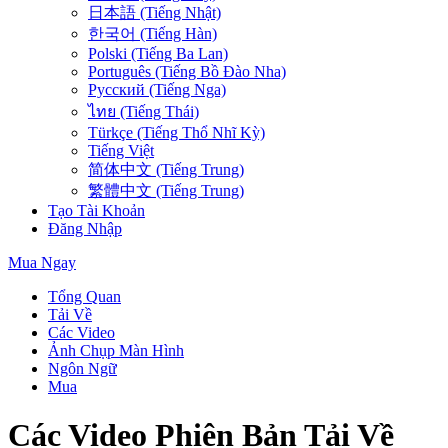
日本語 (Tiếng Nhật)
한국어 (Tiếng Hàn)
Polski (Tiếng Ba Lan)
Português (Tiếng Bồ Đào Nha)
Русский (Tiếng Nga)
ไทย (Tiếng Thái)
Türkçe (Tiếng Thổ Nhĩ Kỳ)
Tiếng Việt
简体中文 (Tiếng Trung)
繁體中文 (Tiếng Trung)
Tạo Tài Khoản
Đăng Nhập
Mua Ngay
Tổng Quan
Tải Về
Các Video
Ảnh Chụp Màn Hình
Ngôn Ngữ
Mua
Các Video Phiên Bản Tải Về