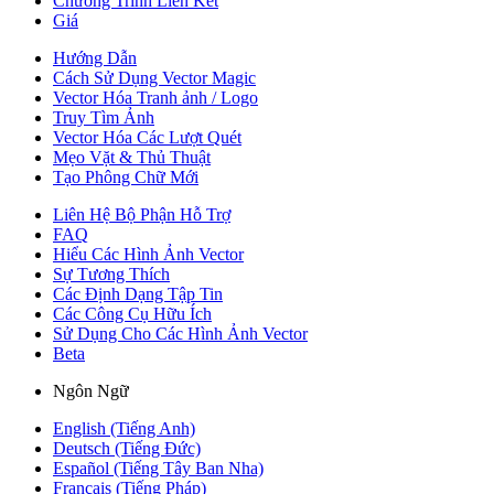
Chương Trình Liên Kết
Giá
Hướng Dẫn
Cách Sử Dụng Vector Magic
Vector Hóa Tranh ảnh / Logo
Truy Tìm Ảnh
Vector Hóa Các Lượt Quét
Mẹo Vặt & Thủ Thuật
Tạo Phông Chữ Mới
Liên Hệ Bộ Phận Hỗ Trợ
FAQ
Hiểu Các Hình Ảnh Vector
Sự Tương Thích
Các Định Dạng Tập Tin
Các Công Cụ Hữu Ích
Sử Dụng Cho Các Hình Ảnh Vector
Beta
Ngôn Ngữ
English (Tiếng Anh)
Deutsch (Tiếng Đức)
Español (Tiếng Tây Ban Nha)
Français (Tiếng Pháp)