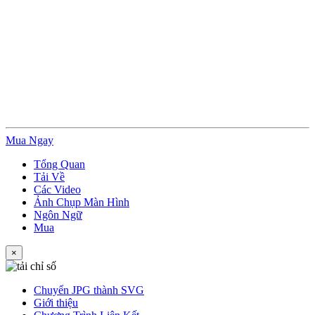
Mua Ngay
Tổng Quan
Tải Về
Các Video
Ảnh Chụp Màn Hình
Ngôn Ngữ
Mua
×
Chuyển JPG thành SVG
Giới thiệu