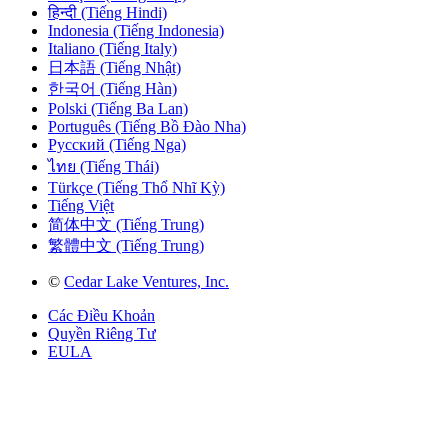
हिन्दी (Tiếng Hindi)
Indonesia (Tiếng Indonesia)
Italiano (Tiếng Italy)
日本語 (Tiếng Nhật)
한국어 (Tiếng Hàn)
Polski (Tiếng Ba Lan)
Português (Tiếng Bồ Đào Nha)
Русский (Tiếng Nga)
ไทย (Tiếng Thái)
Türkçe (Tiếng Thổ Nhĩ Kỳ)
Tiếng Việt
简体中文 (Tiếng Trung)
繁體中文 (Tiếng Trung)
©
Cedar Lake Ventures, Inc.
Các Điều Khoản
Quyền Riêng Tư
EULA