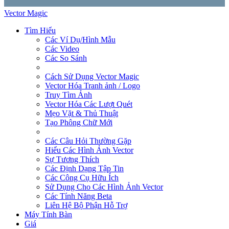
Vector Magic
Tìm Hiểu
Các Ví Dụ/Hình Mẫu
Các Video
Các So Sánh
Cách Sử Dụng Vector Magic
Vector Hóa Tranh ảnh / Logo
Truy Tìm Ảnh
Vector Hóa Các Lượt Quét
Mẹo Vặt & Thủ Thuật
Tạo Phông Chữ Mới
Các Câu Hỏi Thường Gặp
Hiểu Các Hình Ảnh Vector
Sự Tương Thích
Các Định Dạng Tập Tin
Các Công Cụ Hữu Ích
Sử Dụng Cho Các Hình Ảnh Vector
Các Tính Năng Beta
Liên Hệ Bộ Phận Hỗ Trợ
Máy Tính Bàn
Giá