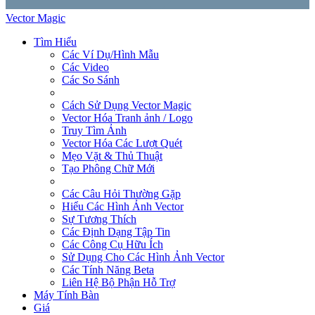
Vector Magic
Tìm Hiểu
Các Ví Dụ/Hình Mẫu
Các Video
Các So Sánh
Cách Sử Dụng Vector Magic
Vector Hóa Tranh ảnh / Logo
Truy Tìm Ảnh
Vector Hóa Các Lượt Quét
Mẹo Vặt & Thủ Thuật
Tạo Phông Chữ Mới
Các Câu Hỏi Thường Gặp
Hiểu Các Hình Ảnh Vector
Sự Tương Thích
Các Định Dạng Tập Tin
Các Công Cụ Hữu Ích
Sử Dụng Cho Các Hình Ảnh Vector
Các Tính Năng Beta
Liên Hệ Bộ Phận Hỗ Trợ
Máy Tính Bàn
Giá