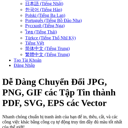
日本語 (Tiếng Nhật)
한국어 (Tiếng Hàn)
Polski (Tiếng Ba Lan)
Português (Tiếng Bồ Đào Nha)
Русский (Tiếng Nga)
ไทย (Tiếng Thái)
Türkçe (Tiếng Thổ Nhĩ Kỳ)
Tiếng Việt
简体中文 (Tiếng Trung)
繁體中文 (Tiếng Trung)
Tạo Tài Khoản
Đăng Nhập
Dễ Dàng Chuyển Đổi
JPG,
PNG, GIF
các Tập Tin
thành
PDF, SVG, EPS
các Vector
Nhanh chóng chuẩn bị tranh ảnh của bạn để in, thêu, cắt, và các
công việc khác bằng công cụ tự động truy tìm đầy đủ màu tốt nhất
của thế giới!