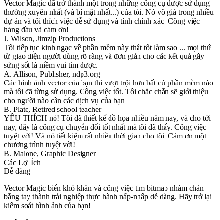
Vector Magic đã trở thành một trong những công cụ được sử dụng
thường xuyên nhất (và bí mật nhất...) của tôi. Nó vô giá trong nhiều
dự án và tôi thích việc dễ sử dụng và tính chính xác. Công việc
hàng đầu và cám ơn!
J. Wilson, Jimzip Productions
Tôi tiếp tục kinh ngạc về phần mềm này thật tốt làm sao ... mọi thứ
từ giao diện người dùng rõ ràng và đơn giản cho các kết quả gây
sửng sốt là niềm vui tìm được.
A. Allison, Publisher, ndp3.org
Các hình ảnh vector của bạn thì vượt trội hơn bất cứ phần mềm nào
mà tôi đã từng sử dụng. Công việc tốt. Tôi chắc chắn sẽ giới thiệu
cho người nào cần các dịch vụ của bạn
B. Plate, Retired school teacher
YÊU THÍCH nó! Tôi đã thiết kế đồ họa nhiều năm nay, và cho tới
nay, đây là công cụ chuyển đổi tốt nhất mà tôi đã thấy. Công việc
tuyệt vời! Và nó tiết kiệm rất nhiều thời gian cho tôi. Cám ơn một
chương trình tuyệt vời!
B. Malone, Graphic Designer
Các Lợi Ích
Dễ dàng
Vector Magic biến khó khăn và công việc tìm bitmap nhàm chán
bằng tay thành trải nghiệp thực hành nấp-nhấp dễ dàng. Hãy trở lại
kiểm soát hình ảnh của bạn!