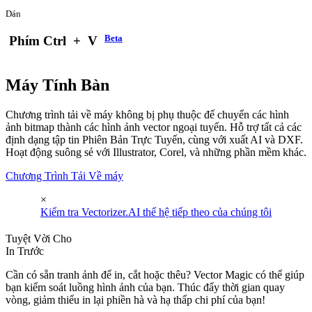
Dán
Beta
Phím Ctrl
+
V
Máy Tính Bàn
Chương trình tải về máy không bị phụ thuộc để chuyển các hình
ảnh bitmap thành các hình ảnh vector ngoại tuyến. Hỗ trợ tất cả các
định dạng tập tin Phiên Bản Trực Tuyến, cùng với xuất AI và DXF.
Hoạt động suông sẻ với Illustrator, Corel, và những phần mềm khác.
Chương Trình Tải Về máy
×
Kiểm tra Vectorizer.AI thế hệ tiếp theo của chúng tôi
Tuyệt Vời Cho
In Trước
Cần có sẵn tranh ảnh để in, cắt hoặc thêu? Vector Magic có thể giúp
bạn kiểm soát luồng hình ảnh của bạn. Thúc đẩy thời gian quay
vòng, giảm thiểu in lại phiền hà và hạ thấp chi phí của bạn!