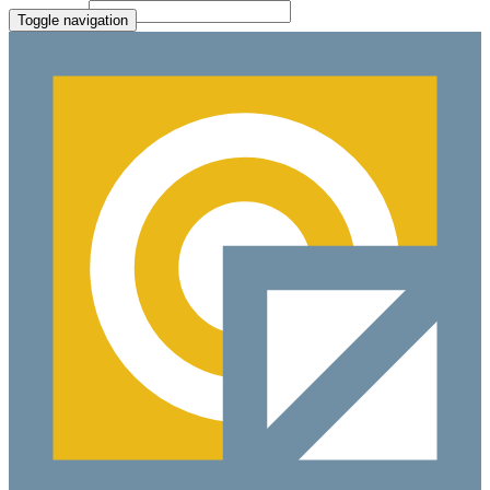
File Picker
Paste Target
Toggle navigation