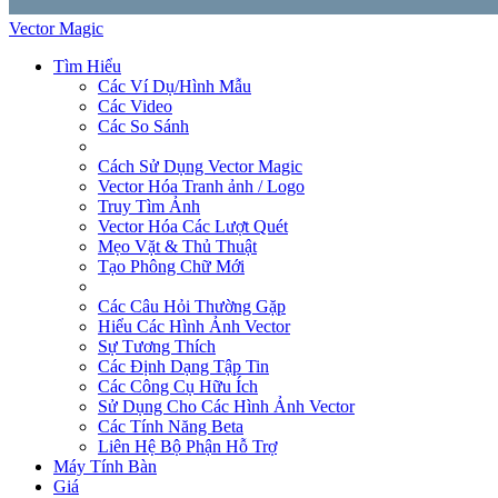
Vector Magic
Tìm Hiểu
Các Ví Dụ/Hình Mẫu
Các Video
Các So Sánh
Cách Sử Dụng Vector Magic
Vector Hóa Tranh ảnh / Logo
Truy Tìm Ảnh
Vector Hóa Các Lượt Quét
Mẹo Vặt & Thủ Thuật
Tạo Phông Chữ Mới
Các Câu Hỏi Thường Gặp
Hiểu Các Hình Ảnh Vector
Sự Tương Thích
Các Định Dạng Tập Tin
Các Công Cụ Hữu Ích
Sử Dụng Cho Các Hình Ảnh Vector
Các Tính Năng Beta
Liên Hệ Bộ Phận Hỗ Trợ
Máy Tính Bàn
Giá