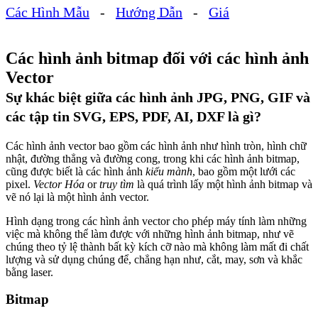
Các Hình Mẫu
-
Hướng Dẫn
-
Giá
Các hình ảnh bitmap đối với các hình ảnh
Vector
Sự khác biệt giữa các hình ảnh JPG, PNG, GIF và
các tập tin SVG, EPS, PDF, AI, DXF là gì?
Các hình ảnh vector bao gồm các hình ảnh như hình tròn, hình chữ
nhật, đường thẳng và đường cong, trong khi các hình ảnh bitmap,
cũng được biết là các hình ảnh
kiểu mành
, bao gồm một lưới các
pixel.
Vector Hóa
or
truy tìm
là quá trình lấy một hình ảnh bitmap và
vẽ nó lại là một hình ảnh vector.
Hình dạng trong các hình ảnh vector cho phép máy tính làm những
việc mà không thể làm được với những hình ảnh bitmap, như vẽ
chúng theo tỷ lệ thành bất kỳ kích cỡ nào mà không làm mất đi chất
lượng và sử dụng chúng để, chẳng hạn như, cắt, may, sơn và khắc
bằng laser.
Bitmap