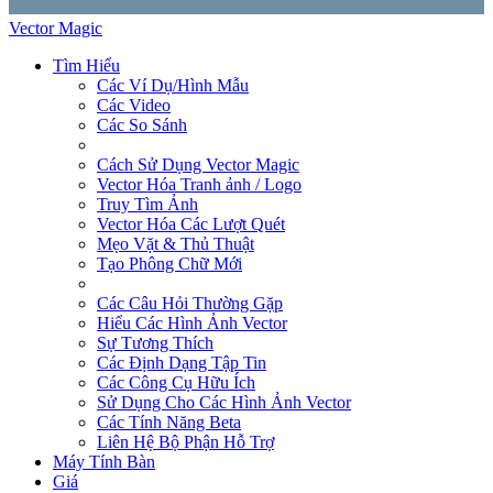
Vector Magic
Tìm Hiểu
Các Ví Dụ/Hình Mẫu
Các Video
Các So Sánh
Cách Sử Dụng Vector Magic
Vector Hóa Tranh ảnh / Logo
Truy Tìm Ảnh
Vector Hóa Các Lượt Quét
Mẹo Vặt & Thủ Thuật
Tạo Phông Chữ Mới
Các Câu Hỏi Thường Gặp
Hiểu Các Hình Ảnh Vector
Sự Tương Thích
Các Định Dạng Tập Tin
Các Công Cụ Hữu Ích
Sử Dụng Cho Các Hình Ảnh Vector
Các Tính Năng Beta
Liên Hệ Bộ Phận Hỗ Trợ
Máy Tính Bàn
Giá