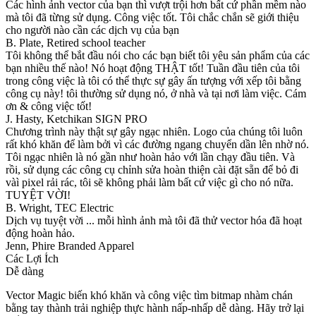
Các hình ảnh vector của bạn thì vượt trội hơn bất cứ phần mềm nào
mà tôi đã từng sử dụng. Công việc tốt. Tôi chắc chắn sẽ giới thiệu
cho người nào cần các dịch vụ của bạn
B. Plate, Retired school teacher
Tôi không thể bắt đầu nói cho các bạn biết tôi yêu sản phẩm của các
bạn nhiều thế nào! Nó hoạt động THẬT tốt! Tuần đầu tiên của tôi
trong công việc là tôi có thể thực sự gây ấn tượng với xếp tôi bằng
công cụ này! tôi thường sử dụng nó, ở nhà và tại nơi làm việc. Cám
ơn & công việc tốt!
J. Hasty, Ketchikan SIGN PRO
Chương trình này thật sự gây ngạc nhiên. Logo của chúng tôi luôn
rất khó khăn để làm bởi vì các đường ngang chuyển dần lên nhờ nó.
Tôi ngạc nhiên là nó gần như hoàn hảo với lần chạy đầu tiên. Và
rồi, sử dụng các công cụ chỉnh sửa hoàn thiện cài đặt sẵn để bỏ đi
vàì pixel rải rác, tôi sẽ không phải làm bất cứ việc gì cho nó nữa.
TUYỆT VỜI!
B. Wright, TEC Electric
Dịch vụ tuyệt vời ... mỗi hình ảnh mà tôi đã thử vector hóa đã hoạt
động hoàn hảo.
Jenn, Phire Branded Apparel
Các Lợi Ích
Dễ dàng
Vector Magic biến khó khăn và công việc tìm bitmap nhàm chán
bằng tay thành trải nghiệp thực hành nấp-nhấp dễ dàng. Hãy trở lại