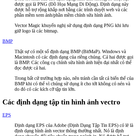
được gọi là PNG (Đồ Họa Mạng Di Động). Định dạng này
được hỗ trợ rộng khắp nơi bằng các trình duyệt web và các
phần mềm xem ảnh/phần mềm chỉnh sửa hình ảnh.
Vector Magic khuyến nghị sử dụng định dạng PNG khi lưu
giữ logo là các bitmap.
BMP
Thật sự có một số định dạng BMP (BitMaP). Windows và
Macintosh có các định dạng của riêng chúng. Cả hai được gọi
là BMP. Các công cụ chỉnh sửa hình ảnh hiện đại nhất có thể
đọc được cả hai.
Trong bất cứ trường hợp nào, nên tránh cần tất cả biến thể của
BMP khi có thể vì chúng sử dụng ít cho tới không có nén và
do đó có các kích cỡ tập tin lớn.
Các định dạng tập tin hình ảnh vectro
EPS
Định dạng EPS của Adobe (Định Dạng Tập Tin EPS) có lẽ là
định dạng hình ảnh vector thông thường nhất. Nó là định