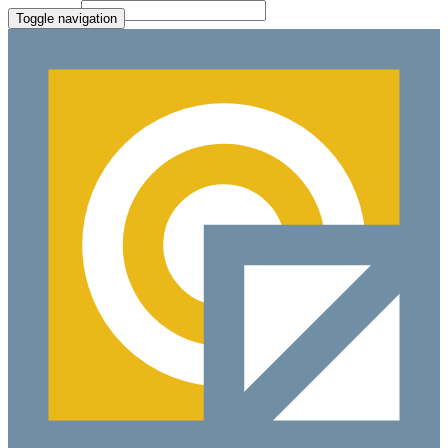
File Picker
Paste Target
Toggle navigation