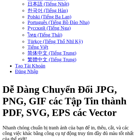
日本語 (Tiếng Nhật)
한국어 (Tiếng Hàn)
Polski (Tiếng Ba Lan)
Português (Tiếng Bồ Đào Nha)
Русский (Tiếng Nga)
ไทย (Tiếng Thái)
Türkçe (Tiếng Thổ Nhĩ Kỳ)
Tiếng Việt
简体中文 (Tiếng Trung)
繁體中文 (Tiếng Trung)
Tạo Tài Khoản
Đăng Nhập
Dễ Dàng Chuyển Đổi
JPG,
PNG, GIF
các Tập Tin
thành
PDF, SVG, EPS
các Vector
Nhanh chóng chuẩn bị tranh ảnh của bạn để in, thêu, cắt, và các
công việc khác bằng công cụ tự động truy tìm đầy đủ màu tốt nhất
của thế giới!