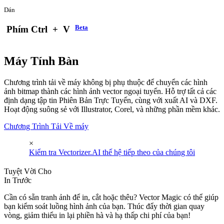
Dán
Beta
Phím Ctrl
+
V
Máy Tính Bàn
Chương trình tải về máy không bị phụ thuộc để chuyển các hình
ảnh bitmap thành các hình ảnh vector ngoại tuyến. Hỗ trợ tất cả các
định dạng tập tin Phiên Bản Trực Tuyến, cùng với xuất AI và DXF.
Hoạt động suông sẻ với Illustrator, Corel, và những phần mềm khác.
Chương Trình Tải Về máy
×
Kiểm tra Vectorizer.AI thế hệ tiếp theo của chúng tôi
Tuyệt Vời Cho
In Trước
Cần có sẵn tranh ảnh để in, cắt hoặc thêu? Vector Magic có thể giúp
bạn kiểm soát luồng hình ảnh của bạn. Thúc đẩy thời gian quay
vòng, giảm thiểu in lại phiền hà và hạ thấp chi phí của bạn!